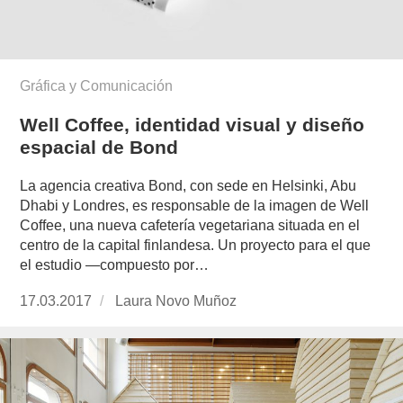
Gráfica y Comunicación
Well Coffee, identidad visual y diseño
espacial de Bond
La agencia creativa Bond, con sede en Helsinki, Abu
Dhabi y Londres, es responsable de la imagen de Well
Coffee, una nueva cafetería vegetariana situada en el
centro de la capital finlandesa. Un proyecto para el que
el estudio —compuesto por…
Publicado
17.03.2017
https://www.experimenta.es/author/laura-
Laura Novo Muñoz
el
novo-
munoz/