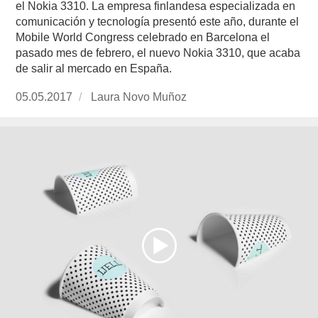
el Nokia 3310. La empresa finlandesa especializada en
comunicación y tecnología presentó este año, durante el
Mobile World Congress celebrado en Barcelona el
pasado mes de febrero, el nuevo Nokia 3310, que acaba
de salir al mercado en España.
Publicado
05.05.2017
https://www.experimenta.es/author/laura-
Laura Novo Muñoz
el
novo-
munoz/