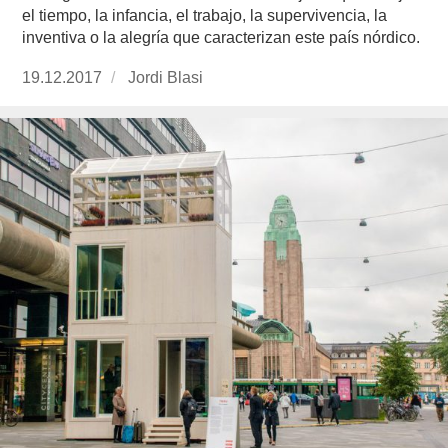
el tiempo, la infancia, el trabajo, la supervivencia, la
inventiva o la alegría que caracterizan este país nórdico.
Publicado
19.12.2017
https://www.experimenta.es/author/jordi-
Jordi Blasi
el
blasi/