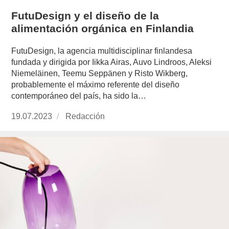
FutuDesign y el diseño de la
alimentación orgánica en Finlandia
FutuDesign, la agencia multidisciplinar finlandesa
fundada y dirigida por Iikka Airas, Auvo Lindroos, Aleksi
Niemeläinen, Teemu Seppänen y Risto Wikberg,
probablemente el máximo referente del diseño
contemporáneo del país, ha sido la…
Publicado
19.07.2023
https://www.experimenta.es/author/redaccion/
Redacción
el