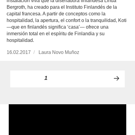
instalación viva que la diseñadora finlandesa Linda
Bergroth, ha creado para el Instituto Finlandés de la
capital francesa. A partir de conceptos como la
hospitalidad, la apertura, el confort o la tranquilidad, Koti
—que en finlandés significa ‘casa’— ofrece una
inmersión total en el espíritu de Finlandia y su
hospitalidad.
Publicado
16.02.2017
https://www.experimenta.es/author/laura-
Laura Novo Muñoz
el
novo-
munoz/
Paginación
PÁGINA
1
PRÓ
de
XIMA
PÁGI
entradas
NA