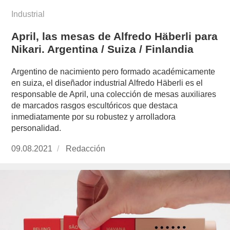
Industrial
April, las mesas de Alfredo Häberli para
Nikari. Argentina / Suiza / Finlandia
Argentino de nacimiento pero formado académicamente
en suiza, el diseñador industrial Alfredo Häberli es el
responsable de April, una colección de mesas auxiliares
de marcados rasgos escultóricos que destaca
inmediatamente por su robustez y arrolladora
personalidad.
Publicado
09.08.2021
https://www.experimenta.es/author/redaccion/
Redacción
el