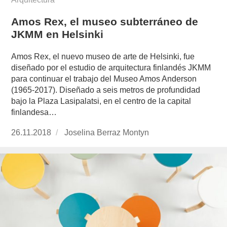
Amos Rex, el museo subterráneo de
JKMM en Helsinki
Amos Rex, el nuevo museo de arte de Helsinki, fue
diseñado por el estudio de arquitectura finlandés JKMM
para continuar el trabajo del Museo Amos Anderson
(1965-2017). Diseñado a seis metros de profundidad
bajo la Plaza Lasipalatsi, en el centro de la capital
finlandesa…
Publicado
26.11.2018
https://www.experimenta.es/author/joselina-
Joselina Berraz Montyn
el
berraz-
montyn/