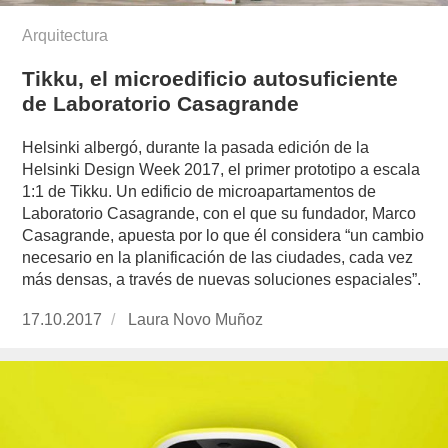
Arquitectura
Tikku, el microedificio autosuficiente
de Laboratorio Casagrande
Helsinki albergó, durante la pasada edición de la
Helsinki Design Week 2017, el primer prototipo a escala
1:1 de Tikku. Un edificio de microapartamentos de
Laboratorio Casagrande, con el que su fundador, Marco
Casagrande, apuesta por lo que él considera “un cambio
necesario en la planificación de las ciudades, cada vez
más densas, a través de nuevas soluciones espaciales”.
Publicado
17.10.2017
https://www.experimenta.es/author/laura-
Laura Novo Muñoz
el
novo-
munoz/