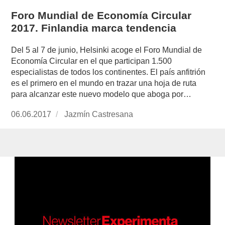
Foro Mundial de Economía Circular
2017. Finlandia marca tendencia
Del 5 al 7 de junio, Helsinki acoge el Foro Mundial de
Economía Circular en el que participan 1.500
especialistas de todos los continentes. El país anfitrión
es el primero en el mundo en trazar una hoja de ruta
para alcanzar este nuevo modelo que aboga por…
Publicado
06.06.2017
https://www.experimenta.es/author/jazmin-
Jazmín Castresana
el
castresana/