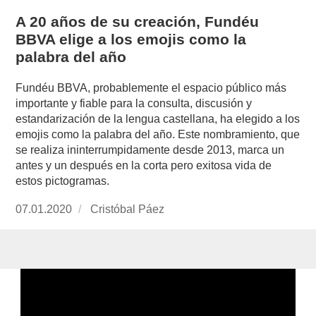
A 20 años de su creación, Fundéu
BBVA elige a los emojis como la
palabra del año
Fundéu BBVA, probablemente el espacio público más
importante y fiable para la consulta, discusión y
estandarización de la lengua castellana, ha elegido a los
emojis como la palabra del año. Este nombramiento, que
se realiza ininterrumpidamente desde 2013, marca un
antes y un después en la corta pero exitosa vida de
estos pictogramas.
Publicado
07.01.2020
https://www.experimenta.es/author/cristobal-
Cristóbal Páez
el
paez/