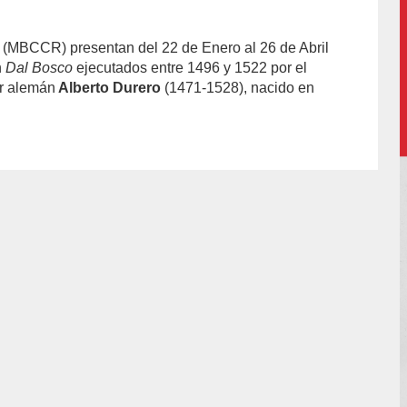
(MBCCR) presentan del 22 de Enero al 26 de Abril
n
Dal Bosco
ejecutados entre 1496 y 1522 por el
or alemán
Alberto Durero
(1471-1528), nacido en
or/luis-