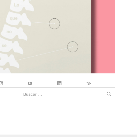
Instagram
YouTube
LinkedIn
Contacto
BUSCA
Buscar
por: