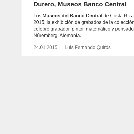
Durero, Museos Banco Central
Los
Museos del Banco Central
de Costa Rica 
2015, la exhibición de grabados de la colecció
célebre grabador, pintor, matemático y pensad
Núremberg, Alemania.
24.01.2015
Publicado
Luis Fernando Quirós
https://www.experimenta.es/auth
el
fernando-
quiros/