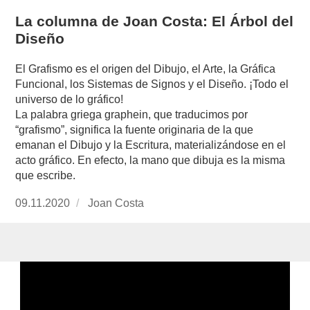
La columna de Joan Costa: El Árbol del
Diseño
El Grafismo es el origen del Dibujo, el Arte, la Gráfica
Funcional, los Sistemas de Signos y el Diseño. ¡Todo el
universo de lo gráfico!
La palabra griega graphein, que traducimos por
“grafismo”, significa la fuente originaria de la que
emanan el Dibujo y la Escritura, materializándose en el
acto gráfico. En efecto, la mano que dibuja es la misma
que escribe.
Publicado
09.11.2020
https://www.experimenta.es/author/joan-
Joan Costa
el
costa/