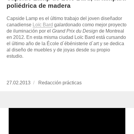
poliédrica de madera
Capside Lamp es el último trabajo del joven diseñador
canadiense
Loïc Bard
galardonado como mejor proyecto
de iluminación por el
Grand Prix du Design
de Montreal
en 2012. En esta misma ciudad Loïc Bard está cursando
el último año de la École d´ébénisterie d´art y se dedica
al diseño de muebles y de joyas desde su propio
estudio.
Publicado
27.02.2013
https://www.experimenta.es/author/redaccion-
Redacción prácticas
el
practicas/