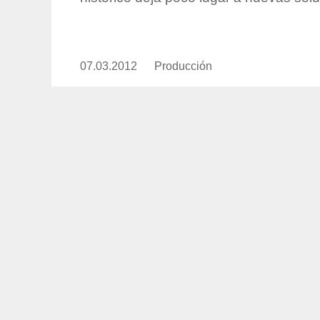
07.03.2012
Publicado
Producción
https://www.experimenta.es/aut
el