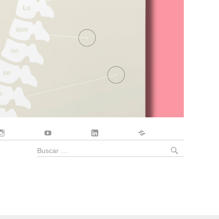
Instagram
YouTube
LinkedIn
Contacto
BUSCA
Buscar
por: