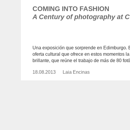
COMING INTO FASHION
A Century of photography at 
Una exposición que sorprende en Edimburgo. En
oferta cultural que ofrece en estos momentos l
brillante, que reúne el trabajo de más de 80 fot
18.08.2013
Publicado
Laia Encinas
https://www.experimenta.es/au
el