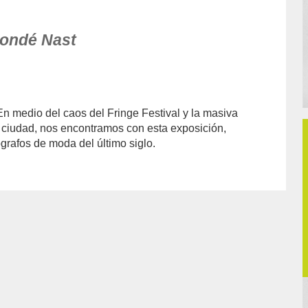
Condé Nast
 medio del caos del Fringe Festival y la masiva
a ciudad, nos encontramos con esta exposición,
ógrafos de moda del último siglo.
thor/Laia%20Encinas/