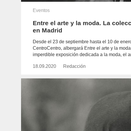
Eventos
Entre el arte y la moda. La colec
en Madrid
Desde el 23 de septiembre hasta el 10 de enero
CentroCentro, albergará Entre el arte y la moda
imperdible exposición dedicada a la moda, el art
18.09.2020
Publicado
Redacción
https://www.experimenta.es/aut
el