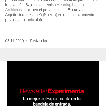
innovación. Bajo esta premisa
Henning Larsen
Architects
conciben el proyecto de la Escuela de
Arquitectura de Umeå (Suecia) en un emplazamiento
privilegiado junto al río.
Publicado
03.11.2010
https://www.experimenta.es/author/redaccion/
Redacción
el