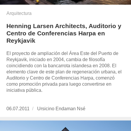
Arquitectura
Henning Larsen Architects, Auditorio y
Centro de Conferencias Harpa en
Reykjavik
El proyecto de ampliación del Área Este del Puerto de
Reykjavik, iniciado en 2004, cambia de filosofía
coincidiendo con la bancarrota islandesa en 2008. El
elemento clave de este plan de regeneración urbana, el
Auditorio y Centro de Conferencias Harpa, comenzó
como promoción privada para luego convertirse en
iniciativa pública.
Publicado
06.07.2011
https://www.experimenta.es/author/ursicino-
Ursicino Endaman Nsé
el
endaman-
nse/