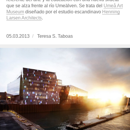
que se alza frente al río Umeälven. Se trata del
Umeå Art
Museum
diseñado por el estudio escandinavo
Henning
Larsen Architects
.
Publicado
05.03.2013
https://www.experimenta.es/author/Teresa%
Teresa S. Taboas
el