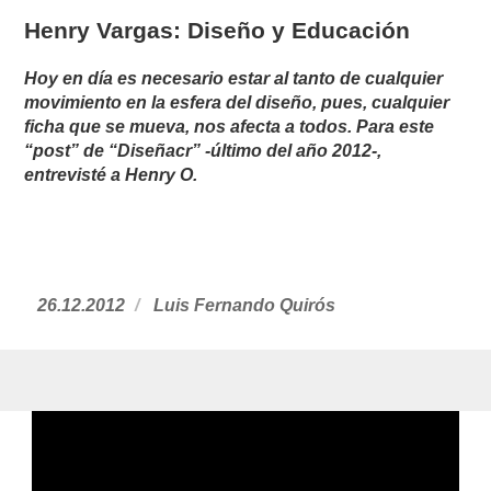
Henry Vargas: Diseño y Educación
Hoy en día es necesario estar al tanto de cualquier
movimiento en la esfera del diseño, pues, cualquier
ficha que se mueva, nos afecta a todos. Para este
“post” de “Diseñacr” -último del año 2012-,
entrevisté a Henry O.
Publicado
26.12.2012
https://www.experimenta.es/author/luis-
Luis Fernando Quirós
el
fernando-
quiros/