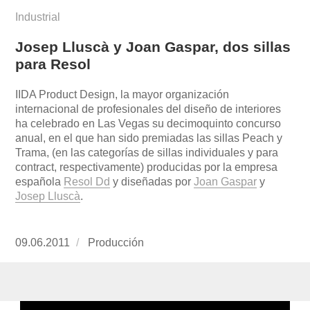
Industrial
Josep Lluscà y Joan Gaspar, dos sillas
para Resol
IIDA Product Design, la mayor organización
internacional de profesionales del diseño de interiores
ha celebrado en Las Vegas su decimoquinto concurso
anual, en el que han sido premiadas las sillas Peach y
Trama, (en las categorías de sillas individuales y para
contract, respectivamente) producidas por la empresa
española
Resol Dd
y diseñadas por
Joan Gaspar
y
Josep Lluscà
.
Publicado
09.06.2011
https://www.experimenta.es/author/produccion
Producción
el