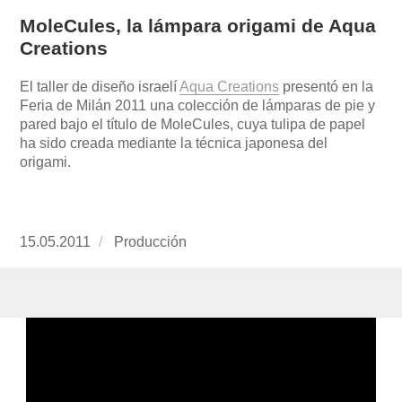
MoleCules, la lámpara origami de Aqua
Creations
El taller de diseño israelí
Aqua Creations
presentó en la
Feria de Milán 2011 una colección de lámparas de pie y
pared bajo el título de MoleCules, cuya tulipa de papel
ha sido creada mediante la técnica japonesa del
origami.
Publicado
15.05.2011
https://www.experimenta.es/author/produccion
Producción
el