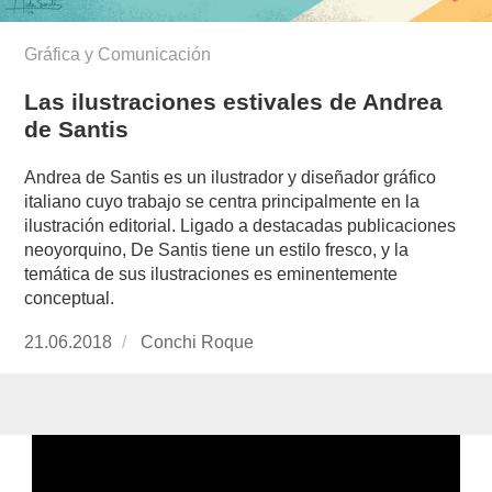
Gráfica y Comunicación
Las ilustraciones estivales de Andrea
de Santis
Andrea de Santis es un ilustrador y diseñador gráfico
italiano cuyo trabajo se centra principalmente en la
ilustración editorial. Ligado a destacadas publicaciones
neoyorquino, De Santis tiene un estilo fresco, y la
temática de sus ilustraciones es eminentemente
conceptual.
Publicado
21.06.2018
https://www.experimenta.es/author/conchi-
Conchi Roque
el
roque/