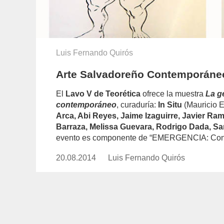
Luis Fernando Quirós
Arte Salvadoreño Contemporáneo
El
Lavo V de Teorética
ofrece la muestra
La g
contemporáneo
, curaduría:
In Situ
(Mauricio Es
Arca, Abi Reyes, Jaime Izaguirre, Javier Ram
Barraza, Melissa Guevara, Rodrigo Dada, Sand
evento es componente de “EMERGENCIA: Conte
20.08.2014
Publicado
Luis Fernando Quirós
https://www.experimenta.es/auth
el
fernando-
quiros/