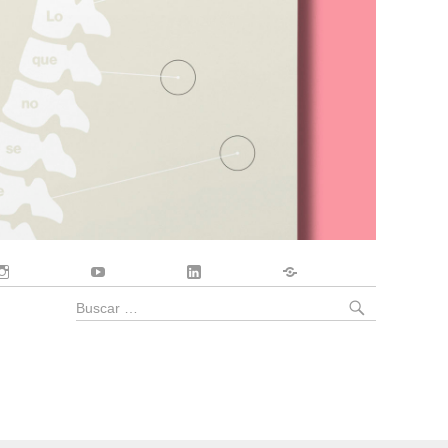
Instagram
YouTube
LinkedIn
Contacto
BUSCA
Buscar
por: