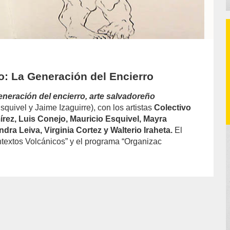
: La Generación del Encierro
eneración del encierro, arte salvadoreño
quivel y Jaime Izaguirre), con los artistas
Colectivo
írez, Luis Conejo, Mauricio Esquivel, Mayra
ra Leiva, Virginia Cortez y Walterio Iraheta.
El
xtos Volcánicos” y el programa “Organizac
or/luis-