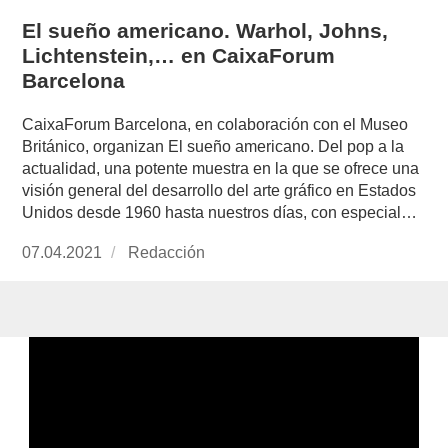
El sueño americano. Warhol, Johns,
Lichtenstein,… en CaixaForum
Barcelona
CaixaForum Barcelona, en colaboración con el Museo
Británico, organizan El sueño americano. Del pop a la
actualidad, una potente muestra en la que se ofrece una
visión general del desarrollo del arte gráfico en Estados
Unidos desde 1960 hasta nuestros días, con especial…
Publicado
07.04.2021
https://www.experimenta.es/author/redaccion/
Redacción
el