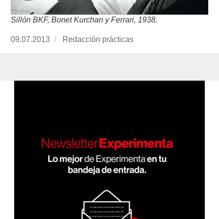
Sillón BKF, Bonet Kurchan y Ferrari, 1938.
Publicado
09.07.2013
https://www.experimenta.es/author/redaccion-
Redacción prácticas
el
practicas/