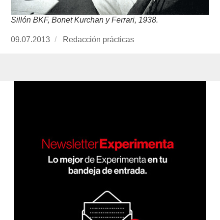
Sillón BKF, Bonet Kurchan y Ferrari, 1938.
Publicado
09.07.2013
https://www.experimenta.es/author/redaccion-
Redacción prácticas
el
practicas/