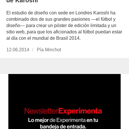
de Karoshi
El estudio de diseño con sede en Londres Karoshi ha
combinado dos de sus grandes pasiones —el fútbol y
diseño— para crear un póster de edición limitada y un
sitio web, para que los aficionados al fútbol puedan estar
al día con el mundial de Brasil 2014.
Publicado
12.06.2014
https://www.experimenta.es/author/pia/
Pía Minchot
el