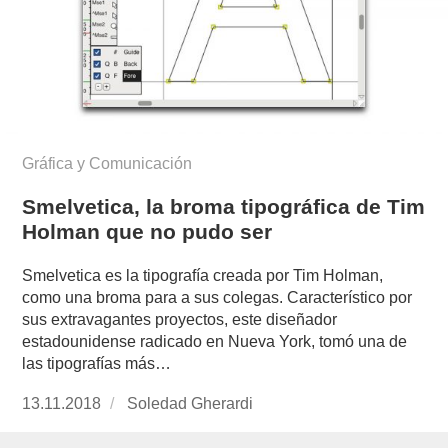
Gráfica y Comunicación
Smelvetica, la broma tipográfica de Tim
Holman que no pudo ser
Smelvetica es la tipografía creada por Tim Holman,
como una broma para a sus colegas. Característico por
sus extravagantes proyectos, este diseñador
estadounidense radicado en Nueva York, tomó una de
las tipografías más…
Publicado
13.11.2018
https://www.experimenta.es/author/soledad-
Soledad Gherardi
el
gherardi/