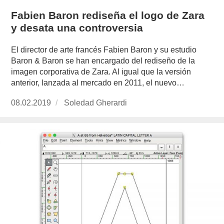
Fabien Baron rediseña el logo de Zara
y desata una controversia
El director de arte francés Fabien Baron y su estudio
Baron & Baron se han encargado del rediseño de la
imagen corporativa de Zara. Al igual que la versión
anterior, lanzada al mercado en 2011, el nuevo…
Publicado
08.02.2019
https://www.experimenta.es/author/soledad-
Soledad Gherardi
el
gherardi/