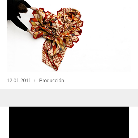
Publicado
12.01.2011
https://www.experimenta.es/author/produccion
Producción
el