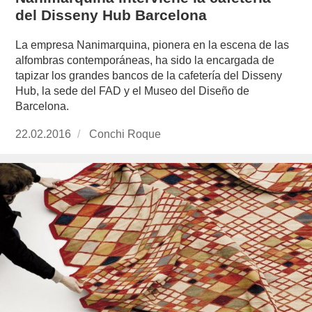
del Disseny Hub Barcelona
La empresa Nanimarquina, pionera en la escena de las
alfombras contemporáneas, ha sido la encargada de
tapizar los grandes bancos de la cafetería del Disseny
Hub, la sede del FAD y el Museo del Diseño de
Barcelona.
Publicado
22.02.2016
https://www.experimenta.es/author/conchi-
Conchi Roque
el
roque/