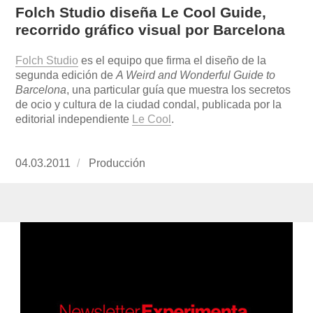
Folch Studio diseña Le Cool Guide,
recorrido gráfico visual por Barcelona
Folch Studio
es el equipo que firma el diseño de la
segunda edición de
A Weird and Wonderful Guide to
Barcelona
, una particular guía que muestra los secretos
de ocio y cultura de la ciudad condal, publicada por la
editorial independiente
Le Cool
.
Publicado
04.03.2011
https://www.experimenta.es/author/produccion
Producción
el