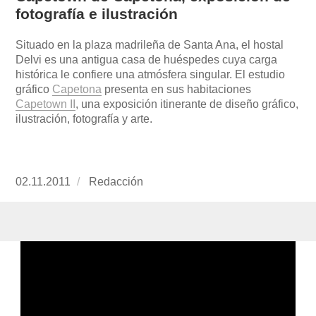
fotografía e ilustración
Situado en la plaza madrileña de Santa Ana, el hostal
Delvi es una antigua casa de huéspedes cuya carga
histórica le confiere una atmósfera singular. El estudio
gráfico
Capetona
presenta en sus habitaciones
Capetown II
, una exposición itinerante de diseño gráfico,
ilustración, fotografía y arte.
Publicado
02.11.2011
https://www.experimenta.es/author/redaccion/
Redacción
el