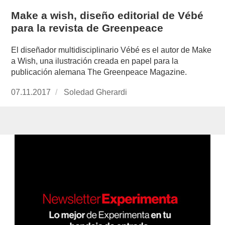
Make a wish, diseño editorial de Vébé
para la revista de Greenpeace
El diseñador multidisciplinario Vébé es el autor de Make
a Wish, una ilustración creada en papel para la
publicación alemana The Greenpeace Magazine.
Publicado
07.11.2017
https://www.experimenta.es/author/soledad-
Soledad Gherardi
el
gherardi/