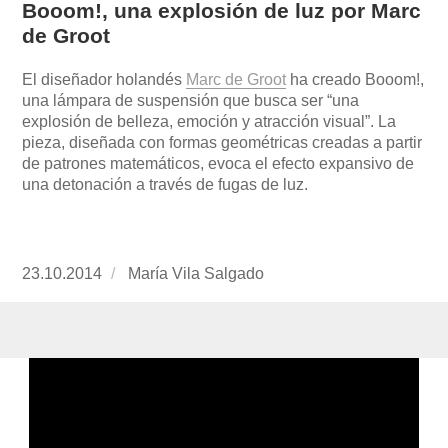
Booom!, una explosión de luz por Marc
de Groot
El diseñador holandés
Marc de Groot
ha creado Booom!,
una lámpara de suspensión que busca ser “una
explosión de belleza, emoción y atracción visual”. La
pieza, diseñada con formas geométricas creadas a partir
de patrones matemáticos, evoca el efecto expansivo de
una detonación a través de fugas de luz.
Publicado
23.10.2014
https://www.experimenta.es/author/mariavila/
María Vila Salgado
el