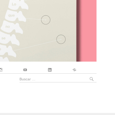
Instagram
YouTube
LinkedIn
Contacto
BUSCA
Buscar
por: