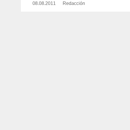
08.08.2011
Publicado
Redacción
https://www.experimenta.es/aut
el