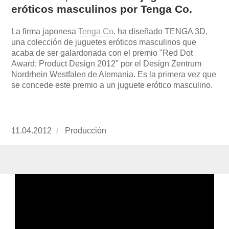
eróticos masculinos por Tenga Co.
La firma japonesa
T
enga Co
. ha diseñado TENGA 3D,
una colección de juguetes eróticos masculinos que
acaba de ser galardonada con el premio "Red Dot
Award: Product Design 2012" por el Design Zentrum
Nordrhein Westfalen de Alemania. Es la primera vez que
se concede este premio a un juguete erótico masculino.
Publicado
11.04.2012
https://www.experimenta.es/author/produccion
Producción
el