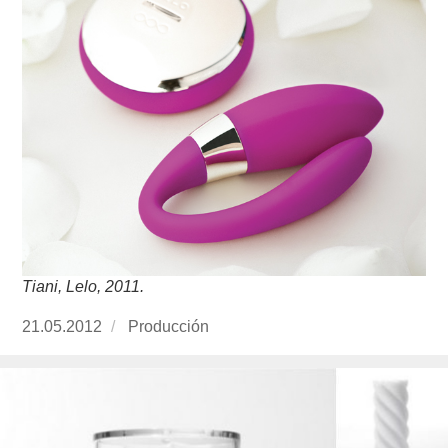
Tiani, Lelo, 2011.
Publicado
21.05.2012
https://www.experimenta.es/author/produccion
Producción
el