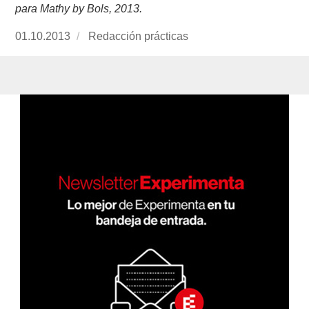
para Mathy by Bols, 2013.
Publicado
01.10.2013
https://www.experimenta.es/author/redaccion-
Redacción prácticas
el
practicas/