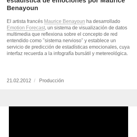
estadística de emociones por Maurice
Benayoun
El artista francés
Maurice Benayoun
ha desarrollado
Emotion Forecast
, un sistema de visualización de datos
multimedia que reflexiona sobre el concepto de red
entendido como "sistema nervioso" y establece un
servicio de predicción de estadísticas emocionales, cuya
interfaz recuerda a la infografía bursátil y metereológica.
Publicado
21.02.2012
https://www.experimenta.es/author/produccion
Producción
el