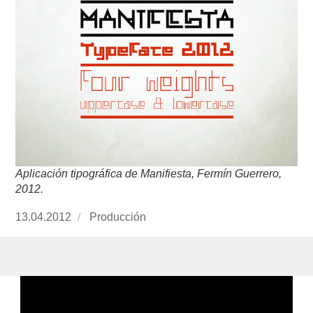
Aplicación tipográfica de Manifiesta, Fermín Guerrero,
2012.
Publicado
13.04.2012
https://www.experimenta.es/author/produccion
Producción
el