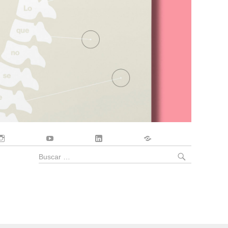
Instagram
YouTube
LinkedIn
Contacto
BUSCA
Buscar
por: