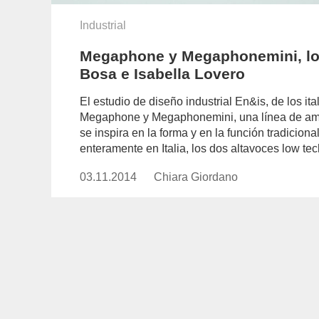
Industrial
Megaphone y Megaphonemini, los
Bosa e Isabella Lovero
El estudio de diseño industrial En&is, de los it
Megaphone y Megaphonemini, una línea de amp
se inspira en la forma y en la función tradicio
enteramente en Italia, los dos altavoces low te
03.11.2014
Publicado
Chiara Giordano
https://www.experimenta.es/auth
el
giordano/