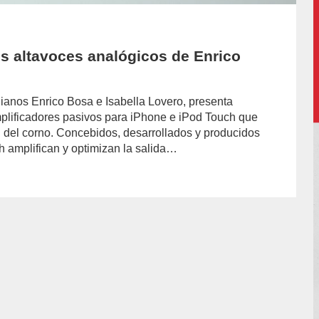
 altavoces analógicos de Enrico
alianos Enrico Bosa e Isabella Lovero, presenta
lificadores pasivos para iPhone e iPod Touch que
nal del corno. Concebidos, desarrollados y producidos
ch amplifican y optimizan la salida…
or/chiara-