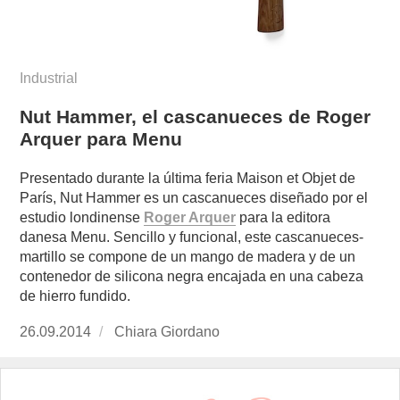
Industrial
Nut Hammer, el cascanueces de Roger
Arquer para Menu
Presentado durante la última feria Maison et Objet de
París, Nut Hammer es un cascanueces diseñado por el
estudio londinense
Roger Arquer
para la editora
danesa Menu. Sencillo y funcional, este cascanueces-
martillo se compone de un mango de madera y de un
contenedor de silicona negra encajada en una cabeza
de hierro fundido.
Publicado
26.09.2014
https://www.experimenta.es/author/chiara-
Chiara Giordano
el
giordano/