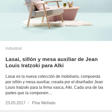
Industrial
Lasai, sillón y mesa auxiliar de Jean
Louis Iratzoki para Alki
Lasai es la nueva colección de mobiliario, compuesta
por sillón y mesa auxiliar, creada por el diseñador Jean
Louis Iratzoki para la firma vasca, Alki. Cada una de las
partes que la componen…
Publicado
23.05.2017
https://www.experimenta.es/author/pilar-
Pilar Mellado
el
mellado/