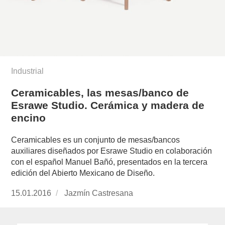
Industrial
Ceramicables, las mesas/banco de
Esrawe Studio. Cerámica y madera de
encino
Ceramicables es un conjunto de mesas/bancos
auxiliares diseñados por Esrawe Studio en colaboración
con el español Manuel Bañó, presentados en la tercera
edición del Abierto Mexicano de Diseño.
Publicado
15.01.2016
https://www.experimenta.es/author/jazmin-
Jazmín Castresana
el
castresana/