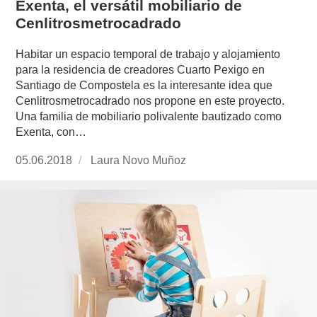
Exenta, el versátil mobiliario de
Cenlitrosmetrocadrado
Habitar un espacio temporal de trabajo y alojamiento
para la residencia de creadores Cuarto Pexigo en
Santiago de Compostela es la interesante idea que
Cenlitrosmetrocadrado nos propone en este proyecto.
Una familia de mobiliario polivalente bautizado como
Exenta, con…
Publicado
05.06.2018
https://www.experimenta.es/author/laura-
Laura Novo Muñoz
el
novo-
munoz/