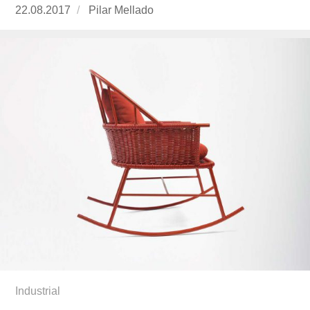
Publicado
22.08.2017
https://www.experimenta.es/author/pilar-
Pilar Mellado
el
mellado/
Industrial