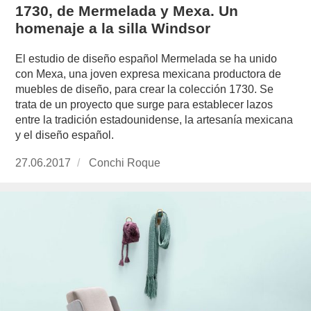
1730, de Mermelada y Mexa. Un
homenaje a la silla Windsor
El estudio de diseño español Mermelada se ha unido
con Mexa, una joven expresa mexicana productora de
muebles de diseño, para crear la colección 1730. Se
trata de un proyecto que surge para establecer lazos
entre la tradición estadounidense, la artesanía mexicana
y el diseño español.
Publicado
27.06.2017
https://www.experimenta.es/author/conchi-
Conchi Roque
el
roque/