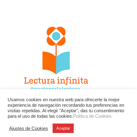
Usamos cookies en nuestra web para ofrecerte la mejor
experiencia de navegación recordando tus preferencias en
Facebook
Twitter
Instagram
visitas repetidas. Al elegir "Aceptar", das tu consentimiento
para el uso de todas las cookies.
Política de Cookies
YouTube
LinkedIn
Contacto
Ajustes de Cookies
Aceptar
BU
Buscar