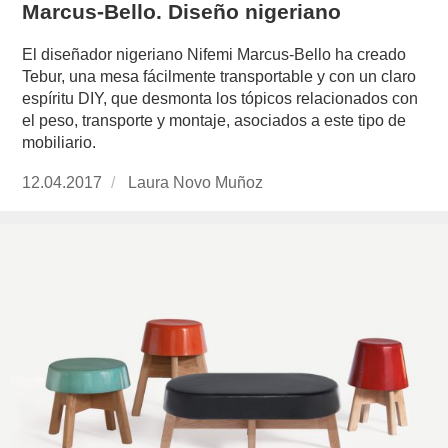
Marcus-Bello. Diseño nigeriano
El diseñador nigeriano Nifemi Marcus-Bello ha creado
Tebur, una mesa fácilmente transportable y con un claro
espíritu DIY, que desmonta los tópicos relacionados con
el peso, transporte y montaje, asociados a este tipo de
mobiliario.
Publicado
12.04.2017
https://www.experimenta.es/author/laura-
Laura Novo Muñoz
el
novo-
munoz/