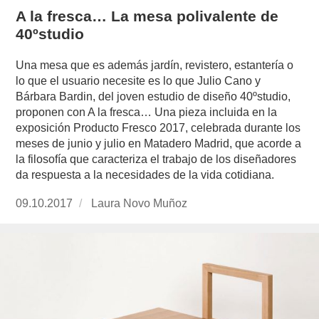
A la fresca… La mesa polivalente de
40ºstudio
Una mesa que es además jardín, revistero, estantería o
lo que el usuario necesite es lo que Julio Cano y
Bárbara Bardin, del joven estudio de diseño 40ºstudio,
proponen con A la fresca… Una pieza incluida en la
exposición Producto Fresco 2017, celebrada durante los
meses de junio y julio en Matadero Madrid, que acorde a
la filosofía que caracteriza el trabajo de los diseñadores
da respuesta a la necesidades de la vida cotidiana.
Publicado
09.10.2017
https://www.experimenta.es/author/laura-
Laura Novo Muñoz
el
novo-
munoz/