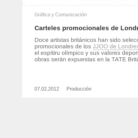
Gráfica y Comunicación
Carteles promocionales de Londre
Doce artistas británicos han sido selec
promocionales de los
JJOO de Londre
el espítiru olímpico y sus valores depor
obras serán expuestas en la TATE Brita
07.02.2012
Publicado
Producción
https://www.experimenta.es/aut
el