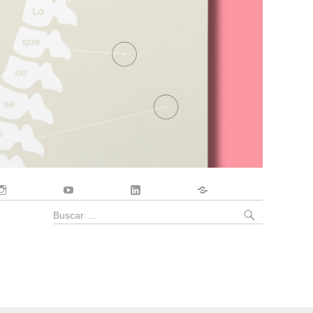
Instagram
YouTube
LinkedIn
Contacto
BUSCA
Buscar
por: