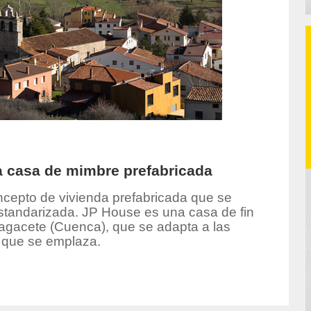
 casa de mimbre prefabricada
cepto de vivienda prefabricada que se
 estandarizada. JP House es una casa de fin
agacete (Cuenca), que se adapta a las
l que se emplaza.
thor/Inma%20Gallego/