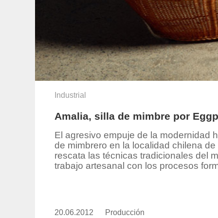
Industrial
Amalia, silla de mimbre por Eggp
El agresivo empuje de la modernidad ha 
de mimbrero en la localidad chilena d
rescata las técnicas tradicionales del 
trabajo artesanal con los procesos form
20.06.2012
Publicado
Producción
https://www.experimenta.es/aut