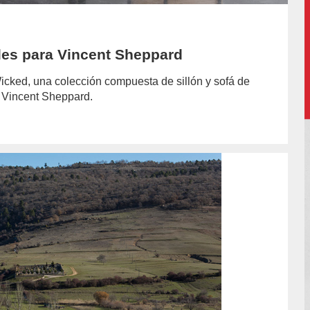
lles para Vincent Sheppard
Wicked, una colección compuesta de sillón y sofá de
o Vincent Sheppard.
hor/jazmin-