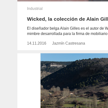
Industrial
Wicked, la colección de Alain Gi
El diseñador belga Alain Gilles es el autor de 
mimbre desarrollada para la firma de mobiliari
14.11.2016
Publicado
Jazmín Castresana
https://www.experimenta.es/aut
el
castresana/