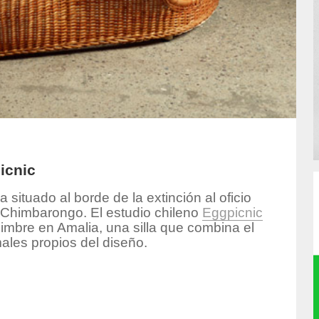
icnic
situado al borde de la extinción al oficio
e Chimbarongo. El estudio chileno
Eggpicnic
mimbre en Amalia, una silla que combina el
ales propios del diseño.
hor/produccion/