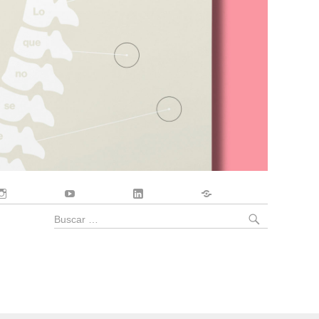
Instagram
YouTube
LinkedIn
Contacto
BUSCA
Buscar
por: