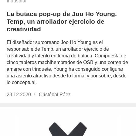
Industrial
La butaca pop-up de Joo Ho Young.
Temp, un arrollador ejercicio de
creatividad
El diseñador surcoreano Joo Ho Young es el
responsable de Temp, un arrollador ejercicio de
creatividad y talento en forma de butaca. Compuesta de
cinco tableros machihembrados de OSB y una correa de
amarre con trinquete, Young ha conseguido configurar
una asiento atractivo desde lo formal y por sobre, desde
lo conceptual.
Publicado
23.12.2020
https://www.experimenta.es/author/cristobal-
Cristóbal Páez
el
paez/