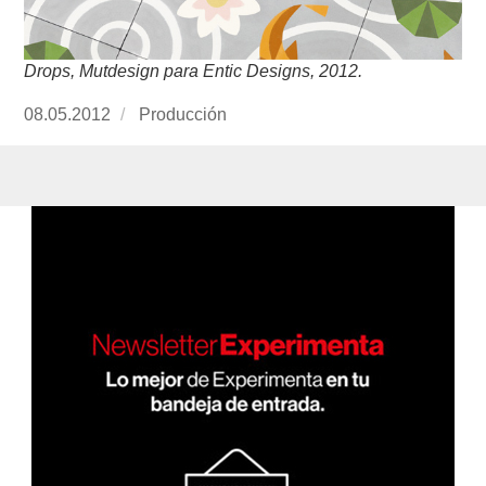
Drops, Mutdesign para Entic Designs, 2012.
Publicado
08.05.2012
https://www.experimenta.es/author/produccion
Producción
el