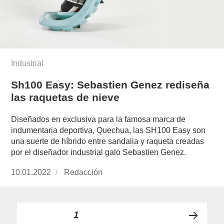
Industrial
Sh100 Easy: Sebastien Genez rediseña
las raquetas de nieve
Diseñados en exclusiva para la famosa marca de
indumentaria deportiva, Quechua, las SH100 Easy son
una suerte de híbrido entre sandalia y raqueta creadas
por el diseñador industrial galo Sebastien Genez.
Publicado
10.01.2022
https://www.experimenta.es/author/redaccion/
Redacción
el
Paginación
PÁGINA
1