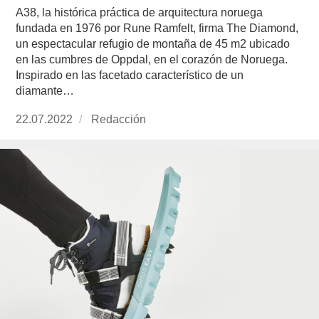
A38, la histórica práctica de arquitectura noruega
fundada en 1976 por Rune Ramfelt, firma The Diamond,
un espectacular refugio de montaña de 45 m2 ubicado
en las cumbres de Oppdal, en el corazón de Noruega.
Inspirado en las facetado característico de un
diamante…
Publicado
22.07.2022
https://www.experimenta.es/author/redaccion/
Redacción
el