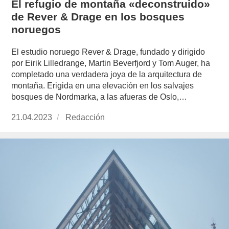
El refugio de montaña «deconstruido»
de Rever & Drage en los bosques
noruegos
El estudio noruego Rever & Drage, fundado y dirigido
por Eirik Lilledrange, Martin Beverfjord y Tom Auger, ha
completado una verdadera joya de la arquitectura de
montaña. Erigida en una elevación en los salvajes
bosques de Nordmarka, a las afueras de Oslo,…
Publicado
21.04.2023
https://www.experimenta.es/author/redaccion/
Redacción
el