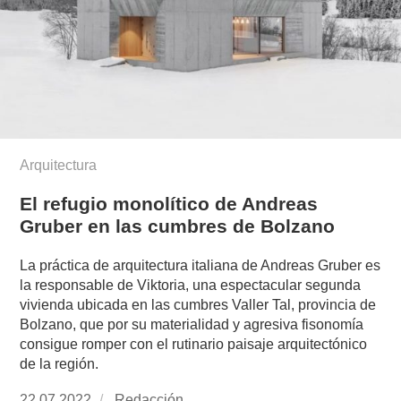
Arquitectura
El refugio monolítico de Andreas
Gruber en las cumbres de Bolzano
La práctica de arquitectura italiana de Andreas Gruber es
la responsable de Viktoria, una espectacular segunda
vivienda ubicada en las cumbres Valler Tal, provincia de
Bolzano, que por su materialidad y agresiva fisonomía
consigue romper con el rutinario paisaje arquitectónico
de la región.
Publicado
22.07.2022
https://www.experimenta.es/author/redaccion/
Redacción