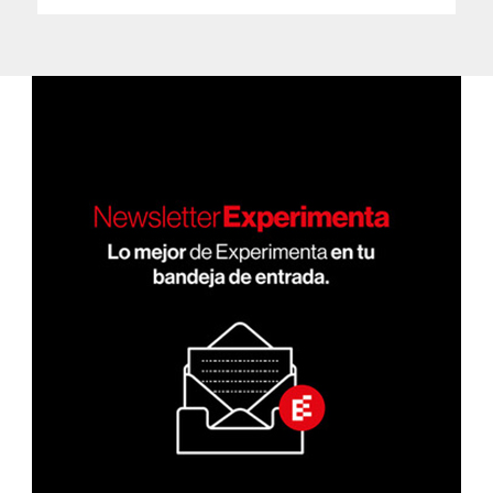
PRÓ
de
XIMA
PÁGI
entradas
NA