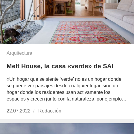
Arquitectura
Melt House, la casa «verde» de SAI
«Un hogar que se siente ‘verde’ no es un hogar donde
se puede ver paisajes desde cualquier lugar, sino un
hogar donde los residentes usan activamente los
espacios y crecen junto con la naturaleza, por ejemplo…
Publicado
22.07.2022
https://www.experimenta.es/author/redaccion/
Redacción
el