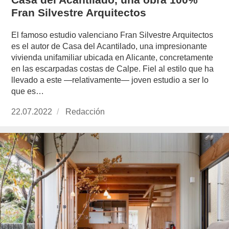
Fran Silvestre Arquitectos
El famoso estudio valenciano Fran Silvestre Arquitectos
es el autor de Casa del Acantilado, una impresionante
vivienda unifamiliar ubicada en Alicante, concretamente
en las escarpadas costas de Calpe. Fiel al estilo que ha
llevado a este —relativamente— joven estudio a ser lo
que es…
Publicado
22.07.2022
https://www.experimenta.es/author/redaccion/
Redacción
el