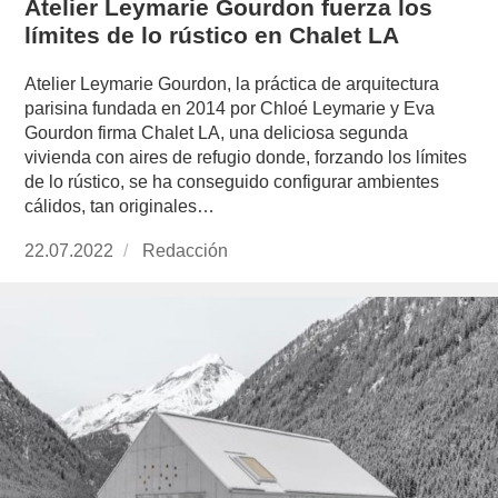
Atelier Leymarie Gourdon fuerza los
límites de lo rústico en Chalet LA
Atelier Leymarie Gourdon, la práctica de arquitectura
parisina fundada en 2014 por Chloé Leymarie y Eva
Gourdon firma Chalet LA, una deliciosa segunda
vivienda con aires de refugio donde, forzando los límites
de lo rústico, se ha conseguido configurar ambientes
cálidos, tan originales…
Publicado
22.07.2022
https://www.experimenta.es/author/redaccion/
Redacción
el