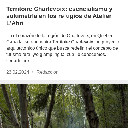
Territoire Charlevoix: esencialismo y
volumetría en los refugios de Atelier
L’Abri
En el corazón de la región de Charlevoix, en Quebec,
Canadá, se encuentra Territoire Charlevoix, un proyecto
arquitectónico único que busca redefinir el concepto de
turismo rural y/o glampling tal cual lo conocemos.
Creado por…
Publicado
23.02.2024
https://www.experimenta.es/author/redaccion/
Redacción
el