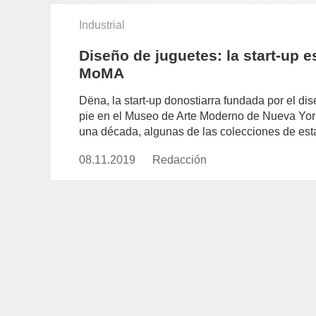
Industrial
Diseño de juguetes: la start-up e
MoMA
Dëna, la start-up donostiarra fundada por el di
pie en el Museo de Arte Moderno de Nueva Yor
una década, algunas de las colecciones de est
08.11.2019
Publicado
Redacción
https://www.experimenta.es/aut
el