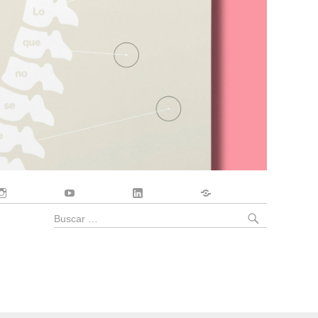
Instagram
YouTube
LinkedIn
Contacto
BUSCA
Buscar
por: