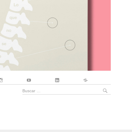
Instagram
YouTube
LinkedIn
Contacto
BUSCA
Buscar
por: