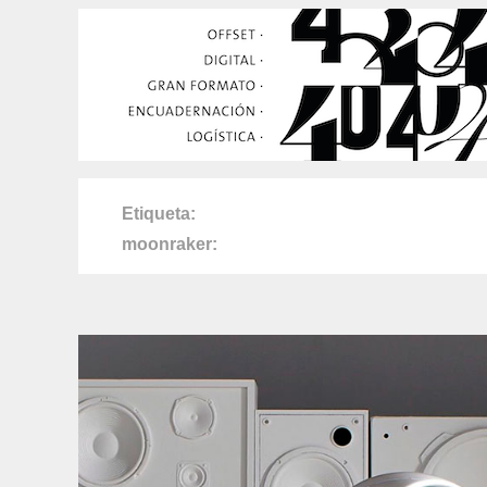
Etiqueta
moonraker