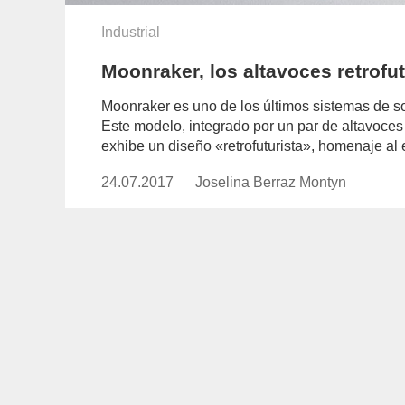
Industrial
Moonraker, los altavoces retrofu
Moonraker es uno de los últimos sistemas de son
Este modelo, integrado por un par de altavoces 
exhibe un diseño «retrofuturista», homenaje al 
24.07.2017
Publicado
Joselina Berraz Montyn
https://www.experimenta.es/auth
el
berraz-
montyn/