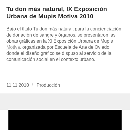
Tu don más natural, IX Exposición
Urbana de Mupis Motiva 2010
Bajo el título Tu don más natural, para la concienciación
de donación de sangre y órganos, se presentaron las
obras gráficas en la XI Exposición Urbana de Mupis
Motiva
, organizada por Escuela de Arte de Oviedo,
donde el diseño gráfico se dispuso al servicio de la
comunicación social en el contexto urbano.
Publicado
11.11.2010
https://www.experimenta.es/author/produccion
Producción
el