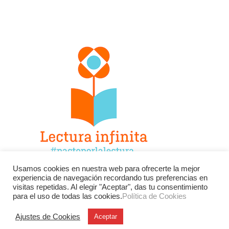
Usamos cookies en nuestra web para ofrecerte la mejor
experiencia de navegación recordando tus preferencias en
Facebook
Twitter
Instagram
visitas repetidas. Al elegir "Aceptar", das tu consentimiento
para el uso de todas las cookies.
Política de Cookies
YouTube
LinkedIn
Contacto
Ajustes de Cookies
Aceptar
BU
Buscar