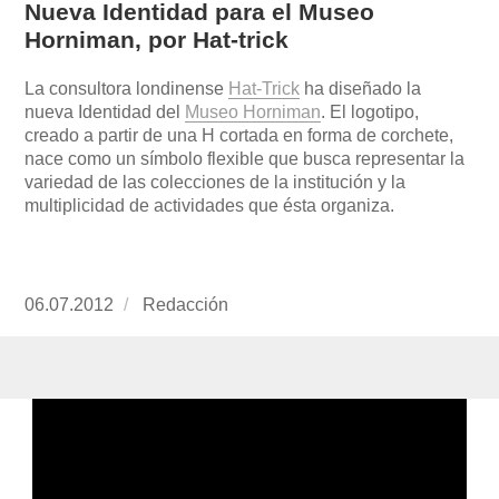
Nueva Identidad para el Museo
Horniman, por Hat-trick
La consultora londinense
Hat-Trick
ha diseñado la
nueva Identidad del
Museo Horniman
. El logotipo,
creado a partir de una H cortada en forma de corchete,
nace como un símbolo flexible que busca representar la
variedad de las colecciones de la institución y la
multiplicidad de actividades que ésta organiza.
Publicado
06.07.2012
https://www.experimenta.es/author/redaccion/
Redacción
el