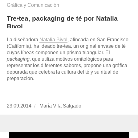
Gráfica y Comunicación
Tre•tea, packaging de té por Natalia
Bivol
La diseñadora
Natalia Bivol
, afincada en San Francisco
(California), ha ideado tre•tea, un original envase de té
cuyas líneas componen un prisma triangular. El
packaging
, que utiliza motivos ornitológicos para
representar los diferentes sabores, propone una gráfica
depurada que celebra la cultura del té y su ritual de
preparación.
Publicado
23.09.2014
https://www.experimenta.es/author/mariavila/
María Vila Salgado
el