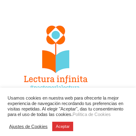
Usamos cookies en nuestra web para ofrecerte la mejor
experiencia de navegación recordando tus preferencias en
Facebook
Twitter
Instagram
visitas repetidas. Al elegir "Aceptar", das tu consentimiento
para el uso de todas las cookies.
Política de Cookies
YouTube
LinkedIn
Contacto
Ajustes de Cookies
Aceptar
BU
Buscar