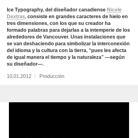
Ice Typography, del diseñador canadiense
Nicole
Dextras
, consiste en grandes caracteres de hielo en
tres dimensiones, con los que su creador ha
formado palabras para dejarlas a la intemperie de los
alrededores de Vancouver. Unas instalaciones que
se van deshaciendo para simbolizar la interconexión
del idioma y la cultura con la tierra, “pues les afecta
de igual manera el tiempo y la naturaleza” —según
su diseñador—.
Publicado
10.01.2012
https://www.experimenta.es/author/produccion
Producción
el