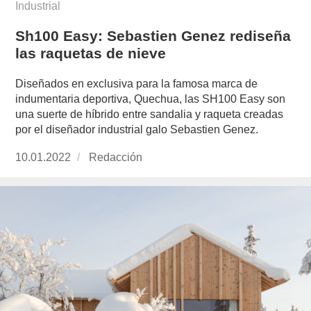
Industrial
Sh100 Easy: Sebastien Genez rediseña
las raquetas de nieve
Diseñados en exclusiva para la famosa marca de
indumentaria deportiva, Quechua, las SH100 Easy son
una suerte de híbrido entre sandalia y raqueta creadas
por el diseñador industrial galo Sebastien Genez.
Publicado
10.01.2022
https://www.experimenta.es/author/redaccion/
Redacción
el