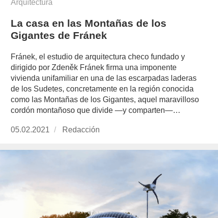
Arquitectura
La casa en las Montañas de los
Gigantes de Fránek
Fránek, el estudio de arquitectura checo fundado y
dirigido por Zdeněk Fránek firma una imponente
vivienda unifamiliar en una de las escarpadas laderas
de los Sudetes, concretamente en la región conocida
como las Montañas de los Gigantes, aquel maravilloso
cordón montañoso que divide —y comparten—…
Publicado
05.02.2021
https://www.experimenta.es/author/redaccion/
Redacción
el