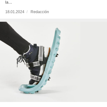
la…
Publicado
18.01.2024
https://www.experimenta.es/author/redaccion/
Redacción
el