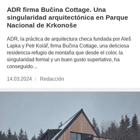
ADR firma Bučina Cottage. Una
singularidad arquitectónica en Parque
Nacional de Krkonoše
ADR, la práctica de arquitectura checa fundada por Aleš
Lapka y Petr Kolář, firma Bučina Cottage, una deliciosa
residencia-refugio de montaña que desde el color, la
singularidad formal y un buen gusto superlativo, ha
conseguido…
Publicado
14.03.2024
https://www.experimenta.es/author/redaccion/
Redacción
el