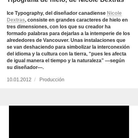
Ice Typography, del diseñador canadiense
Nicole
Dextras
, consiste en grandes caracteres de hielo en
tres dimensiones, con los que su creador ha
formado palabras para dejarlas a la intemperie de los
alrededores de Vancouver. Unas instalaciones que
se van deshaciendo para simbolizar la interconexión
del idioma y la cultura con la tierra, “pues les afecta
de igual manera el tiempo y la naturaleza” —según
su diseñador—.
Publicado
10.01.2012
https://www.experimenta.es/author/produccion
Producción
el