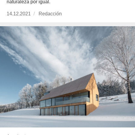
naturaleza por igual.
Publicado
14.12.2021
https://www.experimenta.es/author/redaccion/
Redacción
el