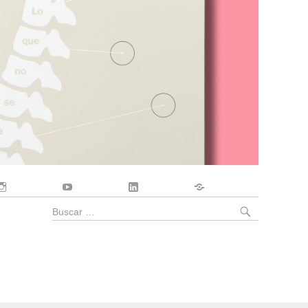
Instagram
YouTube
LinkedIn
Contacto
BUSCA
Buscar
por: