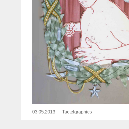
03.05.2013
Publicado
Tactelgraphics
https://www.experimenta.es/auth
el