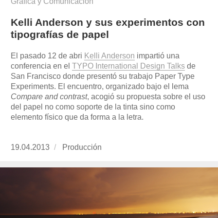
Gráfica y Comunicación
Kelli Anderson y sus experimentos con
tipografías de papel
El pasado 12 de abri
Kelli Anderson
impartió una
conferencia en el
TYPO International Design Talks
de
San Francisco donde presentó su trabajo Paper Type
Experiments. El encuentro, organizado bajo el lema
Compare and contrast
, acogió su propuesta sobre el uso
del papel no como soporte de la tinta sino como
elemento físico que da forma a la letra.
Publicado
19.04.2013
https://www.experimenta.es/author/produccion
Producción
el