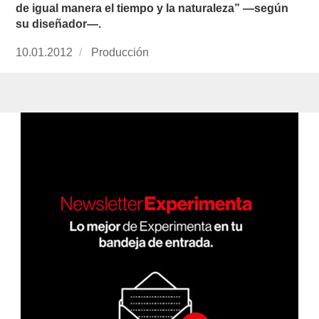
de igual manera el tiempo y la naturaleza” —según
su diseñador—.
Publicado
10.01.2012
https://www.experimenta.es/author/produccion
Producción
el