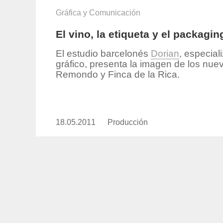
Gráfica y Comunicación
El vino, la etiqueta y el packagi
El estudio barcelonés
Dorian
, especial
gráfico, presenta la imagen de los nue
Remondo y Finca de la Rica.
18.05.2011
Publicado
Producción
https://www.experimenta.es/aut
el