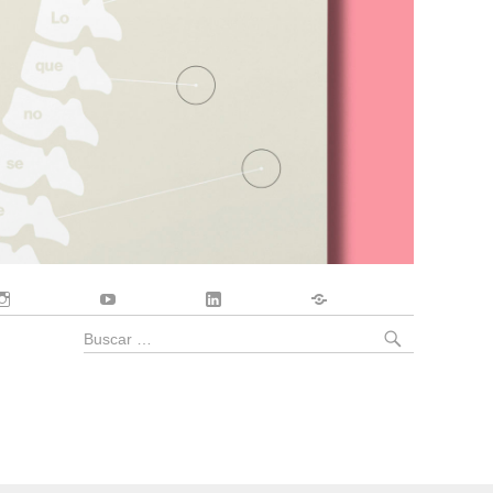
Instagram
YouTube
LinkedIn
Contacto
BUSCA
Buscar
por: