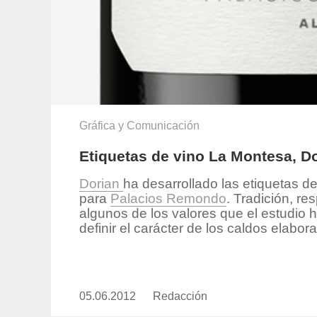
Gráfica y Comunicación
Etiquetas de vino La Montesa, 
Dorian
ha desarrollado las etiquetas d
para
Palacios Remondo
.
Tradición, res
algunos de los valores que el estudio h
definir el carácter de los caldos elabo
05.06.2012
Publicado
Redacción
https://www.experimenta.es/aut
el