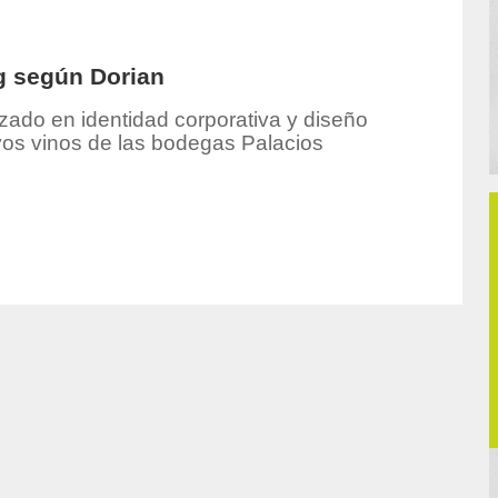
ng según Dorian
izado en identidad corporativa y diseño
vos vinos de las bodegas Palacios
hor/produccion/