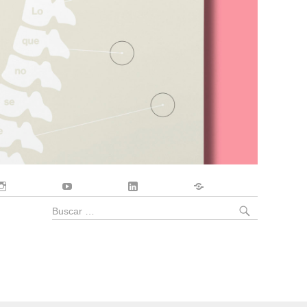
Instagram
YouTube
LinkedIn
Contacto
BUSCA
Buscar
por: