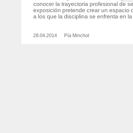
conocer la trayectoria profesional de se
exposición pretende crear un espacio d
a los que la disciplina se enfrenta en la
28.04.2014
Publicado
Pía Minchot
https://www.experimenta.es/auth
el